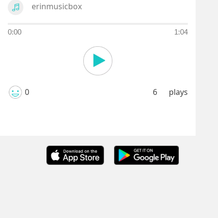
erinmusicbox
0:00
1:04
0
6
plays