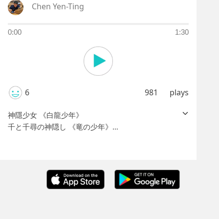
Chen Yen-Ting
0:00
1:30
6
981
plays
神隱少女 《白龍少年》
千と千尋の神隠し 《竜の少年》
Spirited Away , The Dragon Boy