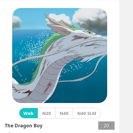
Web
N20
N40
N40 SLM
The Dragon Boy
20