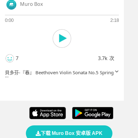
Muro Box
0:00
2:18
7
3.7k
次
貝多芬-『春』 Beethoven Violin Sonata No.5 Spring
本次製作取本曲著名的兩段合併，中間連結兩段的部
分原為小調，為配合音樂盒音域，捨原曲將其自編為
一個過門（連接兩段的橋段）；伴奏設計上，音符有
多有寡以作為呈現，讓曲子聽起來有寬窄之分，不會
有太多16分音符而過於疲乏。
下载 Muro Box 安卓版 APK