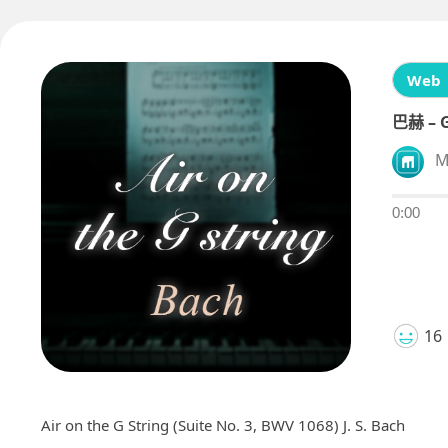
Web
巴赫 –
M
0:00
16
Air on the G String (Suite No. 3, BWV 1068) J. S. Bach